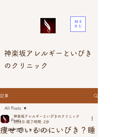
ME
NU
神楽坂アレルギーといびき
のクリニック
記事
All Posts
神楽坂アレルギーといびきのクリニック
All Posts
3月6日
読了時間: 2分
痩せているのにいびき？睡
CPAP治療・オンライン