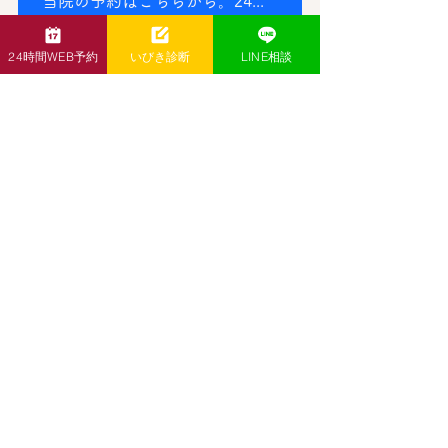
当院の予約はこちらから。24時間可能です。
24時間WEB予約
いびき診断
LINE相談
いびき・睡眠時無呼吸の悩み
すべて表示
最新記事