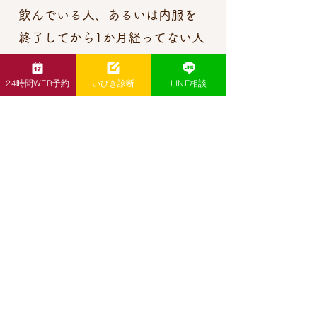
飲んでいる人、あるいは内服を
終了してから1か月経ってない人
上記以外でも内服が出来ない
24時間WEB予約
いびき診断
LINE相談
方がいらっしゃいます。基本的
には生活習慣病を何か患ってい
る方、臓器機能
が低下している方はお控えく
ださい。初回は各薬剤最も少な
い容量（シルデナフィルであれ
ば25mgから）
からの処方となります。
取扱品