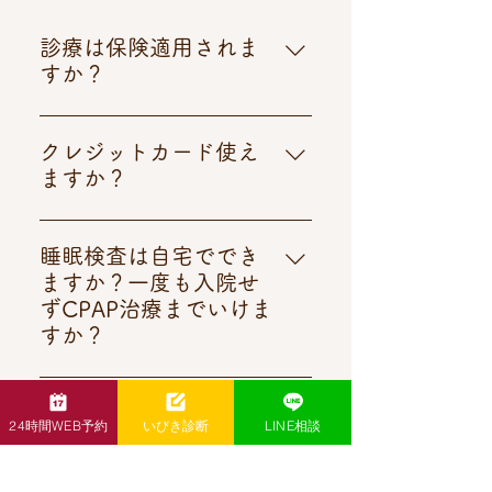
診療は保険適用されま
すか？
はい、保険適用のある疾患につい
ては積極的に保険診療で対応して
クレジットカード使え
います。また、オンライン診療も
ますか？
保険診療に対応しています。自由
はい。対応しております。オンラ
診療となる場合は、診察時に詳細
イン診療もOKです。
をご説明し、費用の目安をご提示
睡眠検査は自宅ででき
した上で、患者さんに選択いただ
ますか？一度も入院せ
いております。
ずCPAP治療までいけま
すか？
はい、可能です。 当院では、ご自
宅に郵送する簡易検査のデータを
オンラインいびき診療
24時間WEB予約
いびき診断
LINE相談
もとに、専門医がオンラインで診
の費用はどれくらいで
断し、CPAP機器をご自宅へ直接
すか？
手配します。検査から診断まで、