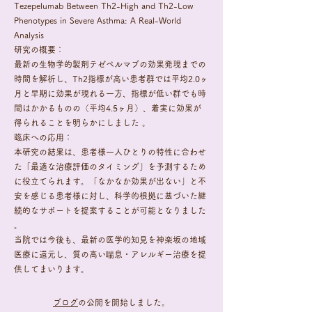
Tezepelumab Between Th2-High and Th2-Low
Phenotypes in Severe Asthma: A Real-World
Analysis
研究の概要：
最新の生物学的製剤テゼペルマブの効果発現までの
時間を解析し、Th2指標が高い患者群では平均2.0ヶ
月と早期に効果が現れる一方、指標が低い群でも時
間はかかるものの（平均4.5ヶ月）、着実に効果が
得られることを明らかにしました 。
臨床への応用：
本研究の結果は、患者様一人ひとりの特性に合わせ
た「最適な治療評価のタイミング」を予測するため
に役立てられます。「なかなか効果が出ない」と不
安を感じる患者様に対し、科学的根拠に基づいた継
続的なサポートを提案することが可能となりました
。
当院では今後も、最新の医学的知見を神楽坂の地域
医療に還元し、質の高い喘息・アレルギー治療を提
供してまいります。
​​ブログ
の公開を開始しました。