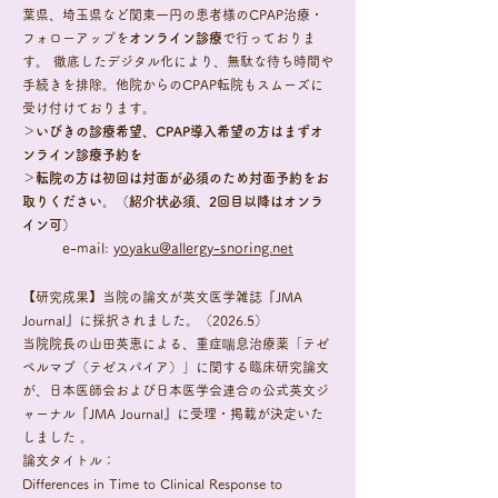
葉県、埼玉県など関東一円の患者様のCPAP治療・
フォローアップを
オンライン診療
で行っておりま
す。 徹底したデジタル化により、無駄な待ち時間や
手続きを排除。他院からのCPAP転院もスムーズに
受け付けております。
＞いびきの診療希望、CPAP導入希望の方はまずオ
ンライン診療予約を
＞転院の方は初回は対面が必須のため対面予約をお
取りください。（紹介状必須、2回目以降はオンラ
イン可）
​e-mail:
yoyaku@allergy-snoring.net
【研究成果】当院の論文が英文医学雑誌『JMA
Journal』に採択されました。（2026.5）
当院院長の山田英恵による、重症喘息治療薬「テゼ
ペルマブ（テゼスパイア）」に関する臨床研究論文
が、日本医師会および日本医学会連合の公式英文ジ
ャーナル『JMA Journal』に受理・掲載が決定いた
しました 。
論文タイトル：
Differences in Time to Clinical Response to